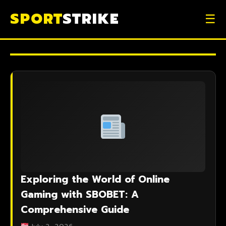
SPORT
STRIKE
☰
PLAYER SAFETY
Exploring the World of Online
Gaming with SBOBET: A
Comprehensive Guide