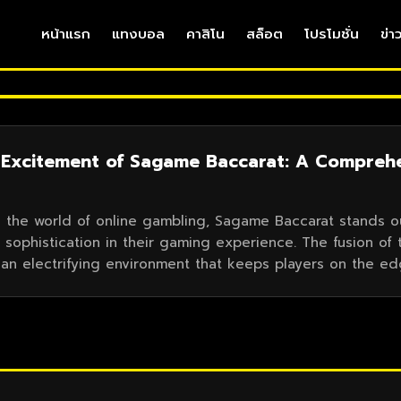
หน้าแรก
แทงบอล
คาสิโน
สล็อต
โปรโมชั่น
ข่า
T
e Excitement of Sagame Baccarat: A Compreh
 the world of online gambling, Sagame Baccarat stands ou
d sophistication in their gaming experience. The fusion of
an electrifying environment that keeps players on the edge 