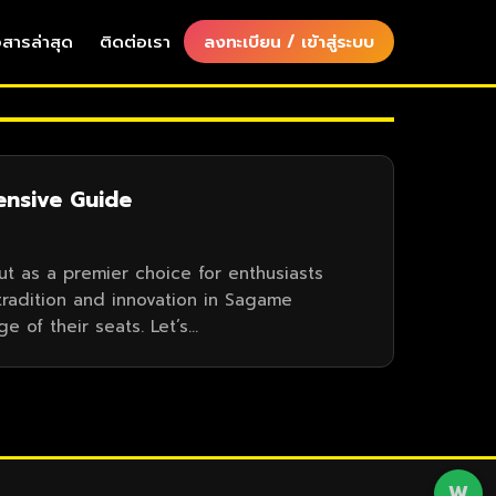
วสารล่าสุด
ติดต่อเรา
ลงทะเบียน / เข้าสู่ระบบ
ensive Guide
t as a premier choice for enthusiasts
 tradition and innovation in Sagame
of their seats. Let’s...
W