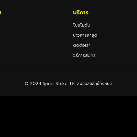
น
บริการ
โปรโมชั่น
ข่าวสารล่าสุด
ติดต่อเรา
วิธีการสมัคร
© 2024 Sport Strike TH. สงวนลิขสิทธิ์ทั้งหมด