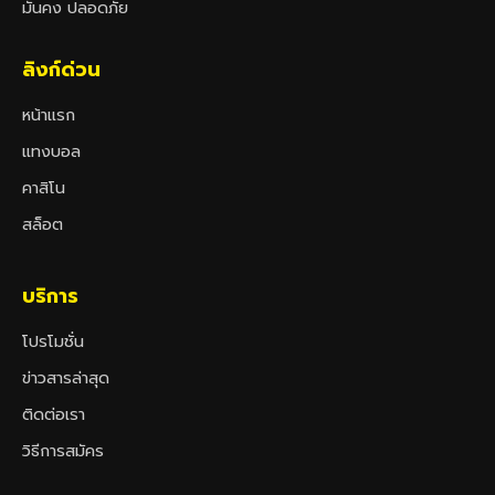
มั่นคง ปลอดภัย
ลิงก์ด่วน
หน้าแรก
แทงบอล
คาสิโน
สล็อต
บริการ
โปรโมชั่น
ข่าวสารล่าสุด
ติดต่อเรา
วิธีการสมัคร