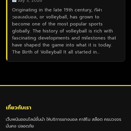
July 3, 2026
Originating in the late 19th century, กีฬา
วอลเลย์บอล, or volleyball, has grown to
become one of the most popular sports
globally. The history of volleyball is rich with
fascinating developments and milestones that
have shaped the game into what it is today.
The Birth of Volleyball It all started in...
เกี่ยวกับเรา
เว็บพนันออนไลน์ชั้นนำ ให้บริการแทงบอล คาสิโน สล็อต ครบวงจร
มั่นคง ปลอดภัย