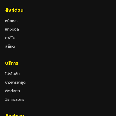
ลิงก์ด่วน
หน้าแรก
แทงบอล
คาสิโน
สล็อต
บริการ
โปรโมชั่น
ข่าวสารล่าสุด
ติดต่อเรา
วิธีการสมัคร