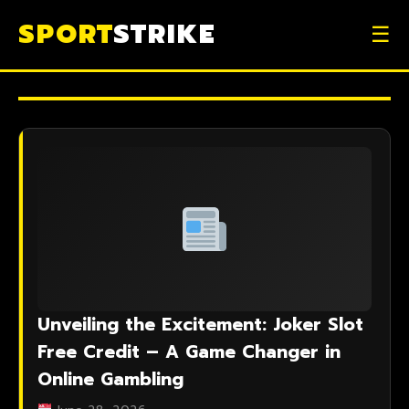
SPORT
STRIKE
☰
WINNING STRATEGIES
Unveiling the Excitement: Joker Slot
Free Credit – A Game Changer in
Online Gambling