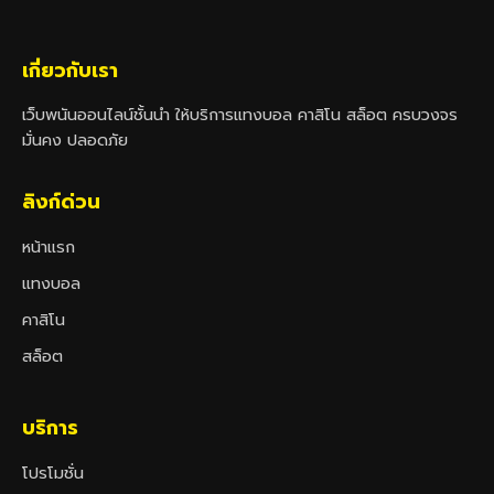
เกี่ยวกับเรา
เว็บพนันออนไลน์ชั้นนำ ให้บริการแทงบอล คาสิโน สล็อต ครบวงจร
มั่นคง ปลอดภัย
ลิงก์ด่วน
หน้าแรก
แทงบอล
คาสิโน
สล็อต
บริการ
โปรโมชั่น